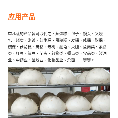
应用产品
举凡蒸的产品皆可取代之，蒸蛋糕、包子、馒头、叉烧
包、烧卖、米饭、红龟粿、黑糖糕、发粿、咸粿、甜粿、
碗粿、萝蔔糕、麻糬、寿桃、麵龟、火腿、鱼肉类、素食
类、红豆、绿豆、芋头、榖物类、餐点类、食品类、製酒
业、中药业、塑胶业、化妆品业、杀菌……等等。