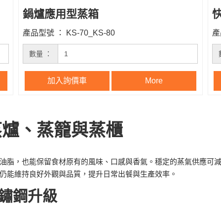
鍋爐應用型蒸箱
快
產品型號 ： KS-70_KS-80
產
數量 ：
加入詢價車
More
蒸爐、蒸籠與蒸櫃
油脂，也能保留食材原有的風味、口感與香氣。穩定的蒸氣供應可
仍能維持良好外觀與品質，提升日常出餐與生產效率。
鏽鋼升級