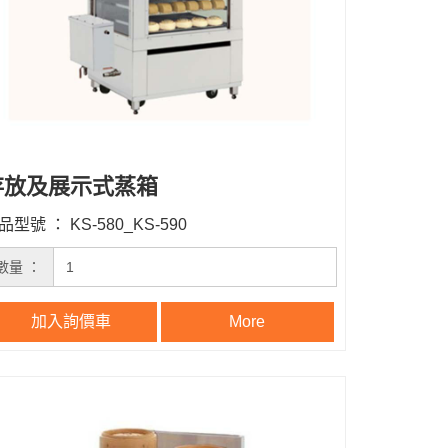
存放及展示式蒸箱
品型號 ： KS-580_KS-590
數量 ：
加入詢價車
More