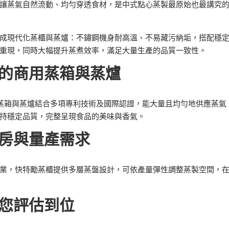
讓蒸氣自然流動、均勻穿透食材，是中式點心蒸製最原始也最講究
成現代化蒸櫃與蒸爐：不鏽鋼機身耐高溫、不易藏污納垢，搭配穩
重現，同時大幅提升蒸煮效率，滿足大量生產的品質一致性。
的商用蒸箱與蒸爐
產的蒸箱與蒸爐結合多項專利技術及國際認證，能大量且均勻地供應蒸
持穩定品質，完整呈現食品的美味與香氣。
房與量產需求
業，快特勵蒸櫃提供多層蒸盤設計，可依產量彈性調整蒸製空間，
您評估到位