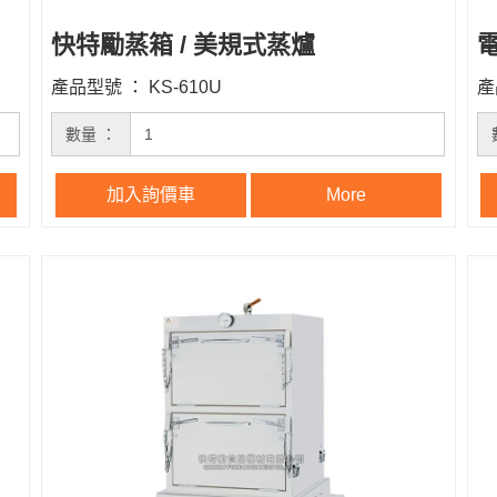
快特勵蒸箱 / 美規式蒸爐
電
產品型號 ： KS-610U
產
數量 ：
加入詢價車
More