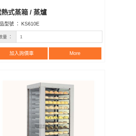
熱式蒸箱 / 蒸爐
品型號 ： KS610E
數量 ：
加入詢價車
More