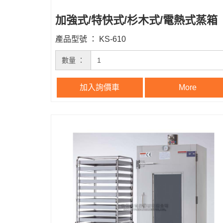
加強式/特快式/杉木式/電熱式蒸箱
產品型號 ： KS-610
數量 ：
加入詢價車
More