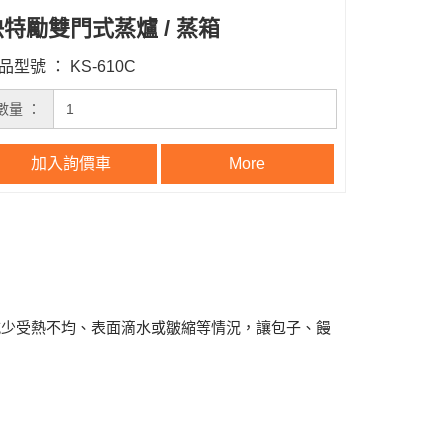
特勵雙門式蒸爐 / 蒸箱
品型號 ： KS-610C
數量 ：
加入詢價車
More
減少受熱不均、表面滴水或皺縮等情況，讓包子、饅