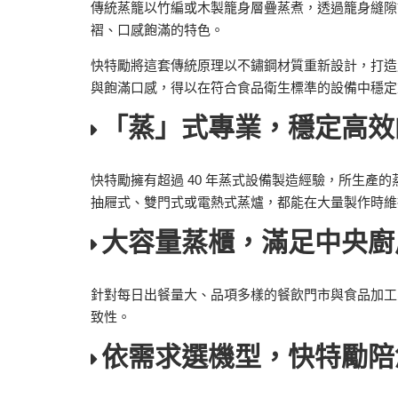
傳統蒸籠以竹編或木製籠身層疊蒸煮，透過籠身縫隙
褶、口感飽滿的特色。
快特勵將這套傳統原理以不鏽鋼材質重新設計，打造
與飽滿口感，得以在符合食品衛生標準的設備中穩定
「蒸」式專業，穩定高效
快特勵擁有超過 40 年蒸式設備製造經驗，所生
抽屜式、雙門式或電熱式蒸爐，都能在大量製作時維
大容量蒸櫃，滿足中央廚
針對每日出餐量大、品項多樣的餐飲門市與食品加工
致性。
依需求選機型，快特勵陪