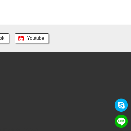
ok
Youtube
er:0" width="100%">