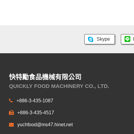
Skype
快特勵食品機械有限公司
QUICKLY FOOD MACHINERY CO., LTD.
+886-3-435-1087
+886-3-435-4517
yuchfood@ms47.hinet.net